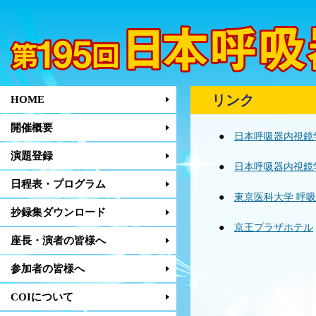
リンク
HOME
開催概要
●
日本呼吸器内視鏡
演題登録
●
日本呼吸器内視鏡
日程表・プログラム
●
東京医科大学 呼
抄録集ダウンロード
●
京王プラザホテル
座長・演者の皆様へ
参加者の皆様へ
COIについて