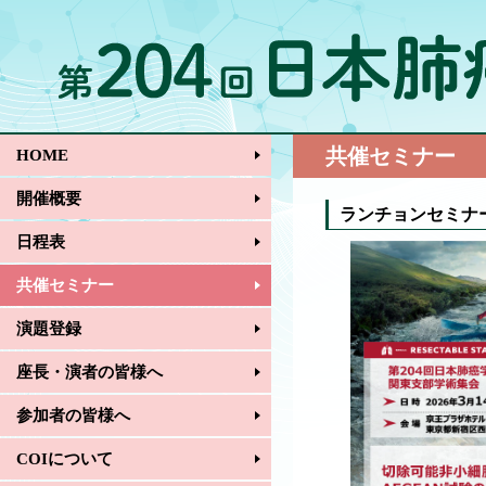
共催セミナー
HOME
開催概要
ランチョンセミナ
日程表
共催セミナー
演題登録
座長・演者の皆様へ
参加者の皆様へ
COIについて