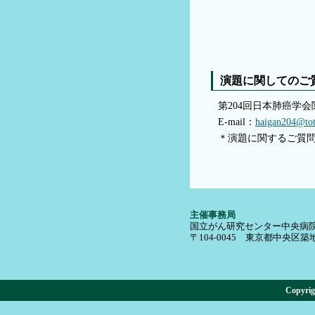
演題に関してのご
第204回日本肺癌学
E-mail：
haigan204@tota
＊演題に関するご質
主催事務局
国立がん研究センター中央病院
〒104-0045 東京都中央区築地5
Copyr