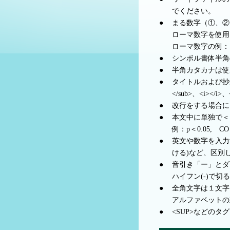
でください。
●
まる数字（①、②
ローマ数字を使用
ローマ数字の例：Ⅰ
●
シンボル書体半角
●
半角カタカナは使
●
タイトルおよび抄録
</sub>、<i><
●
改行をする場合には
●
本文中に単独で＜
例：p＜0.05, CO
●
英文や数字を入力す
ける)など、区別
●
音引き「ー」とダ
ハイフン(-)で
●
全角文字は１文字
アルファベットの
●
<SUP>などの