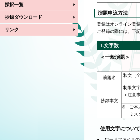
採択一覧
演題申込方法
抄録ダウンロード
登録はオンライン登
リンク
ご登録の際には、下
1.文字数
＜一般演題＞
和文（全
演題名
制限文字
＜注意
抄録本文
※
ご本
ミス
使用文字について
●
ワードファイルの