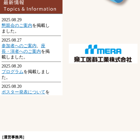
2025.08.29
懇親会のご案内
を掲載し
ました。
2025.08.27
参加者へのご案内
、
座
長・演者へのご案内
を掲
載しました。
2025.08.20
プログラム
を掲載しまし
た。
2025.08.20
ポスター発表について
を
掲載しました。
2025.08.19
採択演題一覧
を掲載しま
した。
2025.08.12
共催セミナー
を掲載しま
［運営事務局］
した。