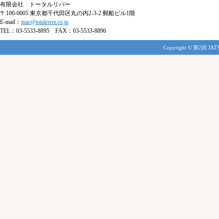
有限会社 トータルリバー
2025.08.08
〒100-0005 東京都千代田区丸の内2-3-2 郵船ビル1階
日程表
を掲載しました。
E-mail：
jnac@totalriver.co.jp
TEL：03-5533-8895 FAX：03-5533-8896
2025.08.05
一般口演
、
ポスター発
Copyright © 第2回 JATS-
表
、
スピーチコンテスト
の募集を締め切りまし
た。多数のご応募をいた
だきありがとうございま
した。
2025.08.01
参加登録
を開始しまし
た。
2025.07.18
演題登録
を
7月25日（金）
まで延長しました。
2025.06.18
演題登録
を開始しまし
た。
2025.06.17
演題登録
を掲載しまし
た。